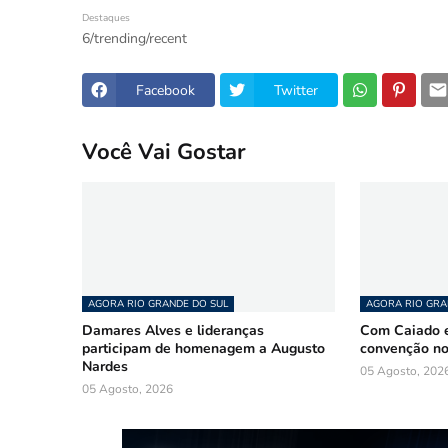
Destaques
6/trending/recent
Facebook
Twitter
Você Vai Gostar
AGORA RIO GRANDE DO SUL
AGORA RIO GRA
Damares Alves e lideranças
Com Caiado e
participam de homenagem a Augusto
convenção n
Nardes
05 Agosto, 202
05 Agosto, 2026