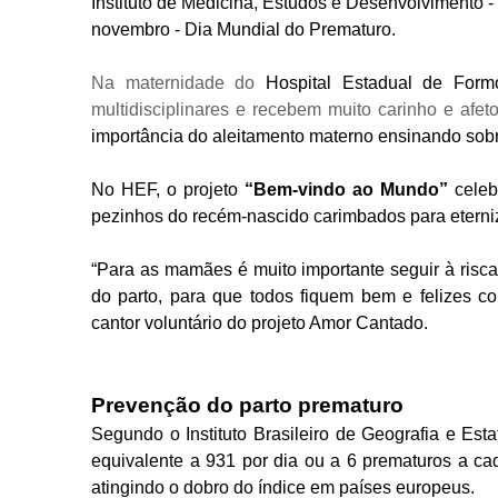
Instituto de Medicina, Estudos e Desenvolvimento 
novembro - Dia Mundial do Prematuro.
Na maternidade do
Hospital Estadual de For
multidisciplinares e recebem muito carinho e afe
importância do aleitamento materno ensinando sob
No HEF
, o projeto
“Bem-vindo ao Mundo”
cele
pezinhos do recém-nascido carimbados para eterni
“Para as mamães é muito importante seguir à risc
do parto, para que todos fiquem bem e felizes c
cantor voluntário do projeto Amor Cantado.
Prevenção do parto prematuro
Segundo o Instituto Brasileiro de Geografia e Est
equivalente a 931 por dia ou a 6 prematuros a ca
atingindo o dobro do índice em países europeus.