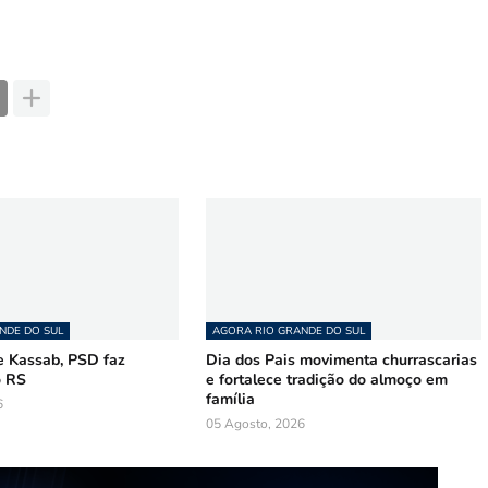
NDE DO SUL
AGORA RIO GRANDE DO SUL
 Kassab, PSD faz
Dia dos Pais movimenta churrascarias
o RS
e fortalece tradição do almoço em
família
6
05 Agosto, 2026