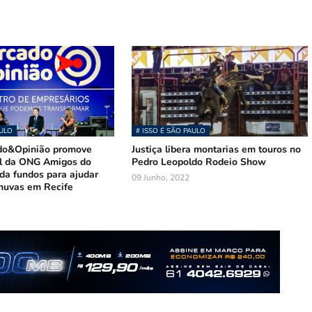
AULO
# ISSO É SÃO PAULO
do&Opinião promove
Justiça libera montarias em touros no
ol da ONG Amigos do
Pedro Leopoldo Rodeio Show
da fundos para ajudar
09 Junho, 2022
chuvas em Recife