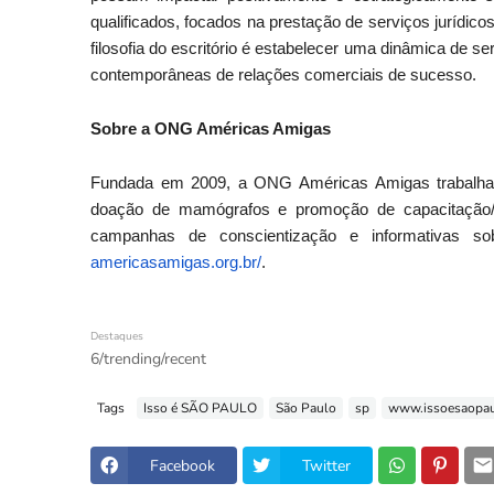
qualificados, focados na prestação de serviços jurídicos
filosofia do escritório é estabelecer uma dinâmica de s
contemporâneas de relações comerciais de sucesso.
Sobre a ONG Américas Amigas
Fundada em 2009, a ONG Américas Amigas trabalha 
doação de mamógrafos e promoção de capacitação/t
campanhas de conscientização e informativas s
americasamigas.org.br/
.
Destaques
6/trending/recent
Tags
Isso é SÃO PAULO
São Paulo
sp
www.issoesaopau
Facebook
Twitter