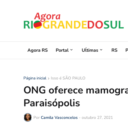
Agora RS
Portal
Uĺtimas
RS
Página inicial
Isso é SÃO PAULO
ONG oferece mamograf
Paraisópolis
Por
Camila Vasconcelos
-
outubro 27, 2021