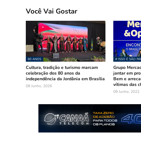
Você Vai Gostar
80 ANOS
# ISSO É SÃO P
Cultura, tradição e turismo marcam
Grupo Merca
celebração dos 80 anos da
jantar em pr
independência da Jordânia em Brasília
Bem e arreca
vítimas das 
08 Junho, 2026
09 Junho, 2022