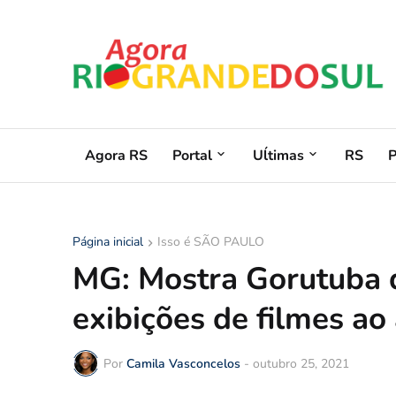
Agora RS
Portal
Uĺtimas
RS
Página inicial
Isso é SÃO PAULO
MG: Mostra Gorutuba
exibições de filmes ao
Por
Camila Vasconcelos
-
outubro 25, 2021