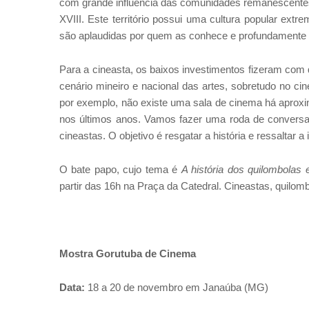
com grande influência das comunidades remanescentes 
XVIII. Este território possui uma cultura popular ext
são aplaudidas por quem as conhece e profundamente e
Para a cineasta, os baixos investimentos fizeram com q
cenário mineiro e nacional das artes, sobretudo no c
por exemplo, não existe uma sala de cinema há aproxi
nos últimos anos. Vamos fazer uma roda de conversa 
cineastas. O objetivo é resgatar a história e ressalta
O bate papo, cujo tema é
A história dos quilombolas
partir das 16h na Praça da Catedral. Cineastas, quilom
Mostra Gorutuba de Cinema
Data:
18 a 20 de novembro em Janaúba (MG)