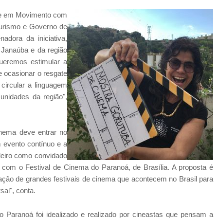
rte em Movimento com
 Turismo e Governo de
dora da iniciativa,
e Janaúba e da região
ueremos estimular a
e ocasionar o resgate
 circular a linguagem
unidades da região",
nema deve entrar no
m evento contínuo e a
leiro como convidado
r com o Festival de Cinema do Paranoá, de Brasília. A proposta é
ação de grandes festivais de cinema que acontecem no Brasil para
sal", conta.
o Paranoá foi idealizado e realizado por cineastas que pensam a