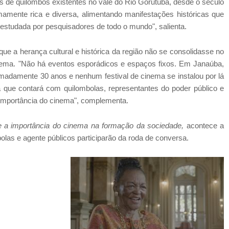
de quilombos existentes no vale do Rio Gorutuba, desde o século
remamente rica e diversa, alimentando manifestações históricas que
studada por pesquisadores de todo o mundo", salienta.
ue a herança cultural e histórica da região não se consolidasse no
inema. "Não há eventos esporádicos e espaços fixos. Em Janaúba,
madamente 30 anos e nenhum festival de cinema se instalou por lá
que contará com quilombolas, representantes do poder público e
r a importância do cinema", complementa.
 e a importância do cinema na formação da sociedade,
acontece a
bolas e agente públicos participarão da roda de conversa.